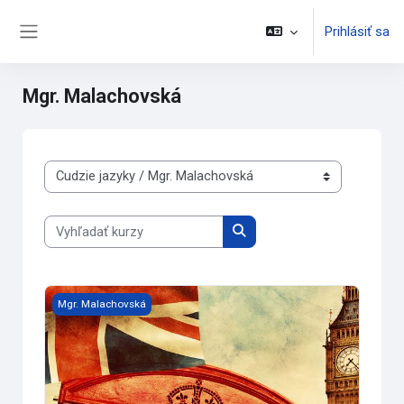
Preskočiť na hlavný obsah
Prihlásiť sa
Bočný panel
Mgr. Malachovská
Kategórie kurzov
Vyhľadať kurzy
Vyhľadať kurzy
Konverzácia v angličtine - 4.DF
Mgr. Malachovská