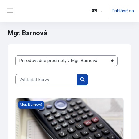
Preskočiť na hlavný obsah
Prihlásiť sa
Bočný panel
Mgr. Barnová
Kategórie kurzov
Vyhľadať kurzy
Vyhľadať kurzy
Aplikovaná matematika 1.B
Mgr. Barnová